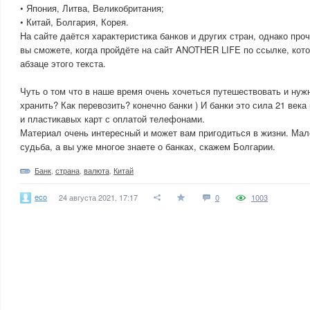
• Япония, Литва, Великобритания;
• Китай, Болгария, Корея.
На сайте даётся характеристика банков и других стран, однако проч
вы сможете, когда пройдёте на сайт ANOTHER LIFE по ссылке, кот
абзаце этого текста.
Чуть о том что в наше время очень хочеться путешествовать и нужн
хранить? Как перевозить? конечно банки ) И банки это сила 21 век
и пластикавых карт с оплатой телефонами.
Материал очень интересный и может вам пригодиться в жизни. Мал
судьба, а вы уже многое знаете о банках, скажем Болгарии.
Банк
,
страна
,
валюта
,
Китай
eco
24 августа 2021, 17:17
0
1003