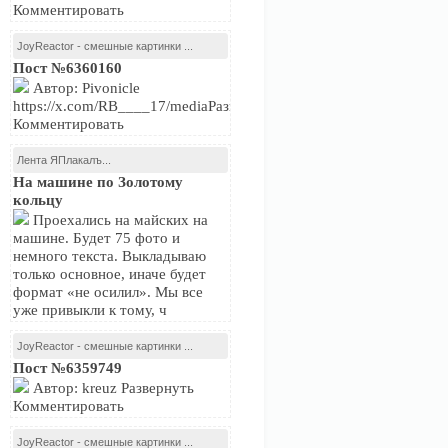
Комментировать
JoyReactor - смешные картинки ...
Пост №6360160
Автор: Pivonicle
https://x.com/RB____17/mediaРазвернуть
Комментировать
Лента ЯПлакалъ...
На машине по Золотому
кольцу
Проехались на майских на
машине. Будет 75 фото и
немного текста. Выкладываю
только основное, иначе будет
формат «не осилил». Мы все
уже привыкли к тому, ч
JoyReactor - смешные картинки ...
Пост №6359749
Автор: kreuz Развернуть
Комментировать
JoyReactor - смешные картинки ...