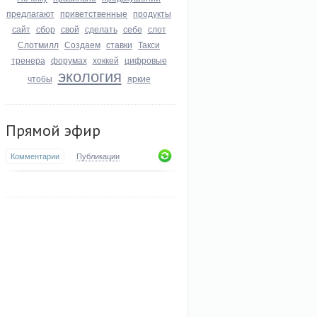
предлагают
приветственные
продукты
сайт
сбор
свой
сделать
себе
слот
Слотмилл
Создаем
ставки
Такси
тренера
форумах
хоккей
цифровые
экология
чтобы
яркие
Прямой эфир
Комментарии
Публикации