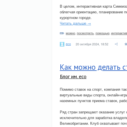
В целом, интерактивная карта Симеиз
облегчая ориентацию, планирование 
курортном городе.
Читать дальше →
можно
,
посмотреть
,
помощью
,
интеракти
eco
20 октября 2024, 18:52
Как можно делать с
Блог им. eco
Помимо ставок на спорт, компания так
виртуальные виды спорта, онлайн-игр
наземных пунктов приема ставок, раб
Ряд стран запрещают оказание услуг 
исключительно для заработка владель
Великобритании. Клуб охватывает поч