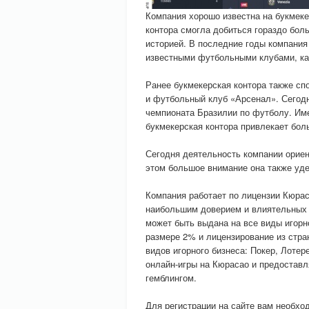
Компания хорошо известна на букмеке
контора смогла добиться гораздо бол
историей. В последние годы компания 
известными футбольными клубами, как
Ранее букмекерская контора также с
и футбольный клуб «Арсенал». Сегодн
чемпионата Бразилии по футболу. Им
букмекерская контора привлекает бол
Сегодня деятельность компании ориен
этом большое внимание она также уд
Компания работает по лицензии Кюра
наибольшим доверием и влиятельных 
может быть выдана на все виды игорн
размере 2% и лицензирование из стр
видов игорного бизнеса: Покер, Лотер
онлайн-игры на Кюрасао и предостав
гемблингом.
Для регистрации на сайте вам необхо