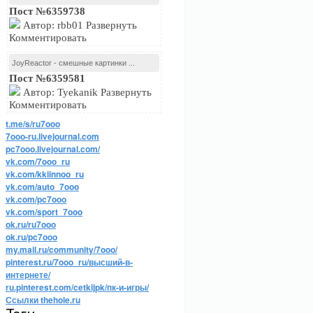
Пост №6359738
Автор: rbb01 Развернуть
Комментировать
JoyReactor - смешные картинки ...
Пост №6359581
Автор: Tyekanik Развернуть
Комментировать
t.me/s/ru7ooo
7ooo-ru.livejournal.com
pc7ooo.livejournal.com/
vk.com/7ooo_ru
vk.com/kkiinnoo_ru
vk.com/auto_7ooo
vk.com/pc7ooo
vk.com/sport_7ooo
ok.ru/ru7ooo
ok.ru/pc7ooo
my.mail.ru/community/7ooo/
pinterest.ru/7ooo_ru/высший-в-
интернете/
ru.pinterest.com/cetkijpk/пк-и-игры/
Ссылки thehole.ru