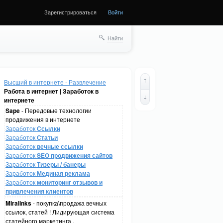
Зарегистрироваться
Войти
Найти
Высший в интернете - Развлечение
Работа в интернет | Заработок в
интернете
Sape
- Передовые технологии
продвижения в интернете
Заработок
Ссылки
Заработок
Статьи
Заработок
вечные ссылки
Заработок
SEO продвижения сайтов
Заработок
Тизеры / банеры
Заработок
Мединая реклама
Заработок
мониторинг отзывов и
привлечения клиентов
Miralinks
- покупка\продажа вечных
ссылок, статей ! Лидирующая система
статейного маркетинга .