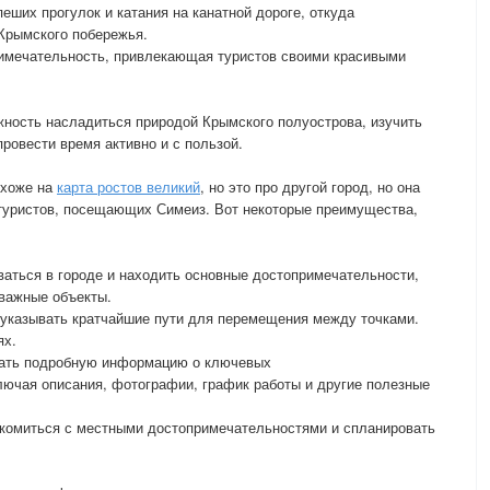
еших прогулок и катания на канатной дороге, откуда
Крымского побережья.
имечательность, привлекающая туристов своими красивыми
жность насладиться природой Крымского полуострова, изучить
провести время активно и с пользой.
охоже на
карта ростов великий
, но это про другой город, но она
 туристов, посещающих Симеиз. Вот некоторые преимущества,
аться в городе и находить основные достопримечательности,
 важные объекты.
указывать кратчайшие пути для перемещения между точками.
ях.
жать подробную информацию о ключевых
лючая описания, фотографии, график работы и другие полезные
акомиться с местными достопримечательностями и спланировать