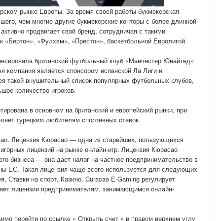
рском рынке Европы. За время своей работы букмекерская
ьшего, чем многие другие букмекерские конторы с более длинной
активно продвигает свой бренд, сотрудничая с такими
 «Бертон», «Фулхэм», «Престон», баскетбольной Евролигой.
понсировала британский футбольный клуб «Манчестер Юнайтед»
я компания является спонсором испанской Ла Лиги и
ея такой внушительный список популярных футбольных клубов,
ьшое количество игроков.
тирована в основном на британский и европейский рынки, при
еляет турецким любителям спортивных ставок.
сао. Лицензия Кюрасао — одна из старейших, пользующихся
игорных лицензий на рынке онлайн-игр. Лицензия Кюрасао
ого бизнеса — она дает налог на частное предпринимательство в
аны ЕС. Такая лицензия чаще всего используется для следующих
ея, Ставки на спорт, Казино. Curacao E-Gaming регулирует
ляет лицензии предпринимателям, занимающимся онлайн-
димо перейти по ссылке « Открыть счет » в правом верхнем углу