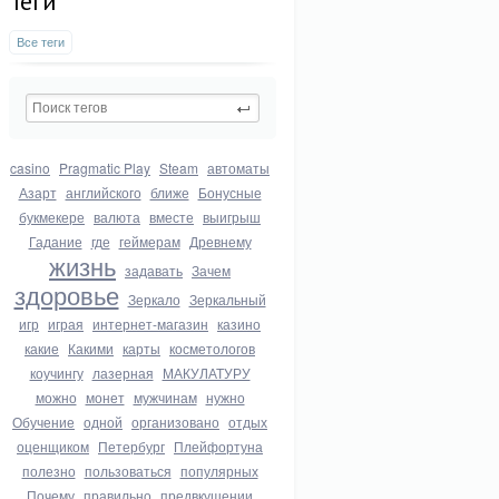
Теги
Все теги
casino
Pragmatic Play
Steam
автоматы
Азарт
английского
ближе
Бонусные
букмекере
валюта
вместе
выигрыш
Гадание
где
геймерам
Древнему
жизнь
задавать
Зачем
здоровье
Зеркало
Зеркальный
игр
играя
интернет-магазин
казино
какие
Какими
карты
косметологов
коучингу
лазерная
МАКУЛАТУРУ
можно
монет
мужчинам
нужно
Обучение
одной
организовано
отдых
оценщиком
Петербург
Плейфортуна
полезно
пользоваться
популярных
Почему
правильно
предвкушении