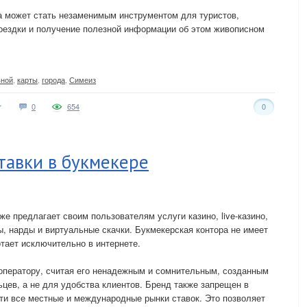
а может стать незаменимым инструментом для туристов,
поездки и получение полезной информации об этом живописном
вной
,
карты
,
города
,
Симеиз
0
654
0
тавки в букмекере
же предлагает своим пользователям услуги казино, live-казино,
ы, нарды и виртуальные скачки. Букмекерская контора не имеет
отает исключительно в интернете.
оператору, считая его ненадежным и сомнительным, созданным
цев, а не для удобства клиентов. Бренд также запрещен в
ти все местные и международные рынки ставок. Это позволяет