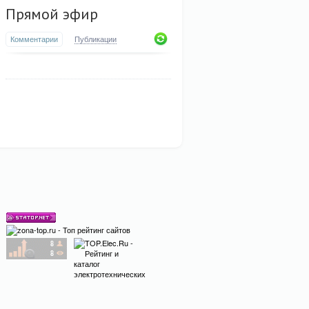
Прямой эфир
Комментарии
Публикации