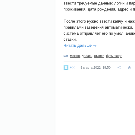
ввести требуемые данные: логин и па
проживания, дата рождения, адрес и 
После этого нужно ввести капчу и на
правилами заведения автоматически. 
система отправляет его по умолчанию
ставки.
Читать дальше →
можно
,
делать
,
ставки
,
букмекере
eco
8 марта 2022, 19:50