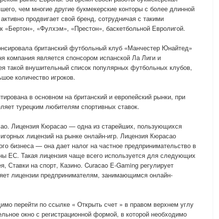
ьшего, чем многие другие букмекерские конторы с более длинной
активно продвигает свой бренд, сотрудничая с такими
 «Бертон», «Фулхэм», «Престон», баскетбольной Евролигой.
понсировала британский футбольный клуб «Манчестер Юнайтед»
я компания является спонсором испанской Ла Лиги и
ея такой внушительный список популярных футбольных клубов,
ьшое количество игроков.
тирована в основном на британский и европейский рынки, при
еляет турецким любителям спортивных ставок.
сао. Лицензия Кюрасао — одна из старейших, пользующихся
игорных лицензий на рынке онлайн-игр. Лицензия Кюрасао
ого бизнеса — она дает налог на частное предпринимательство в
аны ЕС. Такая лицензия чаще всего используется для следующих
ея, Ставки на спорт, Казино. Curacao E-Gaming регулирует
ляет лицензии предпринимателям, занимающимся онлайн-
димо перейти по ссылке « Открыть счет » в правом верхнем углу
тельное окно с регистрационной формой, в которой необходимо