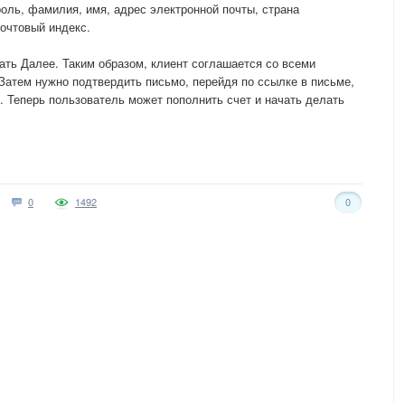
роль, фамилия, имя, адрес электронной почты, страна
почтовый индекс.
жать Далее. Таким образом, клиент соглашается со всеми
Затем нужно подтвердить письмо, перейдя по ссылке в письме,
. Теперь пользователь может пополнить счет и начать делать
0
1492
0