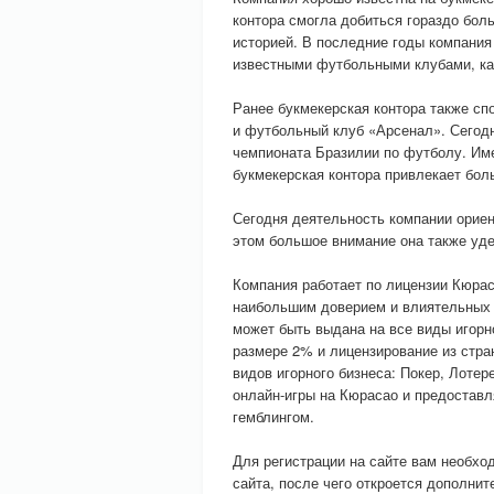
контора смогла добиться гораздо бол
историей. В последние годы компания 
известными футбольными клубами, как
Ранее букмекерская контора также с
и футбольный клуб «Арсенал». Сегодн
чемпионата Бразилии по футболу. Им
букмекерская контора привлекает бол
Сегодня деятельность компании ориен
этом большое внимание она также уд
Компания работает по лицензии Кюра
наибольшим доверием и влиятельных 
может быть выдана на все виды игорн
размере 2% и лицензирование из стр
видов игорного бизнеса: Покер, Лотер
онлайн-игры на Кюрасао и предостав
гемблингом.
Для регистрации на сайте вам необхо
сайта, после чего откроется дополни