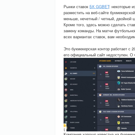
Рынки ставок
БК GGBET
: некоторые и
разместить на веб-сайте букмекерской
меньше, нечетный / четный, двойной 
Кроме того, здесь можно сделать ст
замену команды. На матчи футбольной
всех вариантах ставок, вам необходим
Это букмекерская контор работает с 2
его официальный сайт недоступен. О 
Компания хорошо известна на букмеке