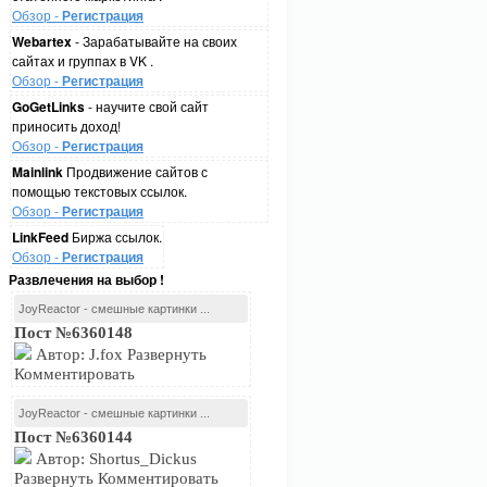
Обзор -
Регистрация
Webartex
- Зарабатывайте на своих
сайтах и группах в VK .
Обзор -
Регистрация
GoGetLinks
- научите свой сайт
приносить доход!
Обзор -
Регистрация
Mainlink
Продвижение сайтов с
помощью текстовых ссылок.
Обзор -
Регистрация
LinkFeed
Биржа ссылок.
Обзор -
Регистрация
Развлечения на выбор !
JoyReactor - смешные картинки ...
Пост №6360148
Автор: J.fox Развернуть
Комментировать
JoyReactor - смешные картинки ...
Пост №6360144
Автор: Shortus_Dickus
Развернуть Комментировать