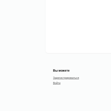
Вы можете
Зарегистрироваться
Войти