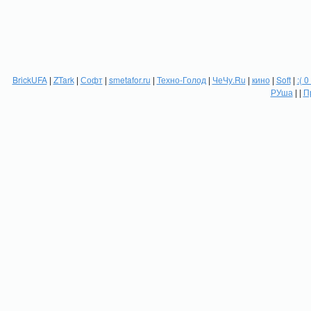
BrickUFA
|
ZTark
|
Софт
|
smetafor.ru
|
Техно-Голод
|
ЧеЧу.Ru
|
кино
|
Soft
|
:( 0
РУша
| |
П