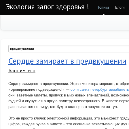
Экология залог здоровья !
Топики
Блоги
Сердце замирает в предвкушении
Блог им. eco
Сердце замирает в предвкушении. Экран монитора мерцает, отобра
«Бронирование подтверждено!» —
сочи санкт петербург авиабилет
они, заветные билеты, пропуск в мир новых впечатлений, возможно
будней и окунуться в яркую палитру неизведанного. В животе порх
расплывается по лицу, как будто солнце выглянуло из-за туч.
Это не просто клочок электронной информации, это манифест гря
цифра, каждая буква в билете – это обещание захватывающих дух 