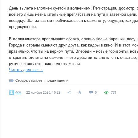
День вылета наполнен суетой и волнением. Регистрация, досмотр, 
все это лишь незначительные препятствия на пути к заветной цели.
посадку. Шаг за шагом приближаешься к самолету, ощущая, как ды
предвкушения.
В иллюминаторе проплывают облака, словно белые барашки, пасущ
Города и страны сменяют друг друга, как кадры в кино. И в этот м
правильно, что ты на верном пути. Впереди – новые горизонты, нов
открытия. Билеты на самолет – это действительно ключ к счастью,
рутины и ощутить всю полноту жизни.
Читать дальше →
Сердце
,
замирает
,
предвкушении
eco
22 ноября 2025, 10:29
0
771