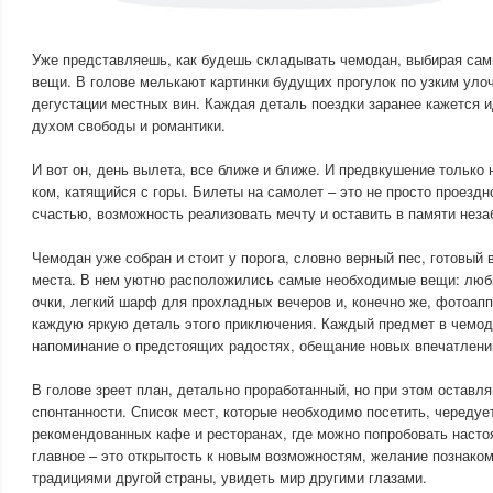
Уже представляешь, как будешь складывать чемодан, выбирая сам
вещи. В голове мелькают картинки будущих прогулок по узким уло
дегустации местных вин. Каждая деталь поездки заранее кажется 
духом свободы и романтики.
И вот он, день вылета, все ближе и ближе. И предвкушение только
ком, катящийся с горы. Билеты на самолет – это не просто проездн
счастью, возможность реализовать мечту и оставить в памяти нез
Чемодан уже собран и стоит у порога, словно верный пес, готовый
места. В нем уютно расположились самые необходимые вещи: люб
очки, легкий шарф для прохладных вечеров и, конечно же, фотоапп
каждую яркую деталь этого приключения. Каждый предмет в чемод
напоминание о предстоящих радостях, обещание новых впечатлений
В голове зреет план, детально проработанный, но при этом остав
спонтанности. Список мест, которые необходимо посетить, чередуе
рекомендованных кафе и ресторанах, где можно попробовать наст
главное – это открытость к новым возможностям, желание познаком
традициями другой страны, увидеть мир другими глазами.