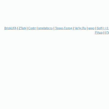
BrickUFA
|
ZTark
|
Софт
|
smetafor.ru
|
Техно-Голод
|
ЧеЧу.Ru
|
кино
|
Soft
|
:( 0
РУша
| |
П