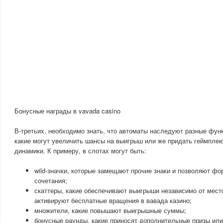
Бонусные награды в vavada casino
В-третьих, необходимо знать, что автоматы наследуют разные фун
какие могут увеличить шансы на выигрыш или же придать геймпле
динамики. К примеру, в слотах могут быть:
wild-значки, которые замещают прочие знаки и позволяют ф
сочетания;
скаттеры, какие обеспечивают выигрыши независимо от мест
активируют бесплатные вращения в вавада казино;
множители, какие повышают выигрышные суммы;
бонусные раунды, какие приносят дополнительные призы или