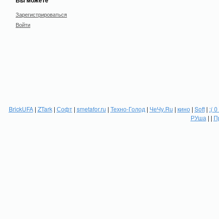
Вы можете
Зарегистрироваться
Войти
BrickUFA
|
ZTark
|
Софт
|
smetafor.ru
|
Техно-Голод
|
ЧеЧу.Ru
|
кино
|
Soft
|
:( 0
РУша
| |
П