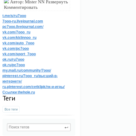
Автор: Mister NN Развернуть
Комментировать
t.me/s/ru7ooo
7ooo-ru.livejournal.com
pc7ooo.livejournal.com/
vk.com/7ooo_ru
vk.com/kkiinnoo_ru
vk.com/auto_7ooo
vk.com/pc7ooo
vk.com/sport_7ooo
ok.ru/ru7ooo
ok.ru/pc7ooo
my.mail.ru/community/7ooo/
pinterest.ru/7ooo_ru/высший-в-
интернете/
ru.pinterest.com/cetkijpk/пк-и-игры/
Ссылки thehole.ru
Теги
Все теги