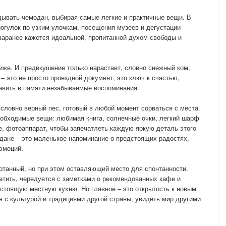
ывать чемодан, выбирая самые легкие и практичные вещи. В
огулок по узким улочкам, посещения музеев и дегустации
заранее кажется идеальной, пропитанной духом свободы и
лиже. И предвкушение только нарастает, словно снежный ком,
– это не просто проездной документ, это ключ к счастью,
авить в памяти незабываемые воспоминания.
 словно верный пес, готовый в любой момент сорваться с места.
обходимые вещи: любимая книга, солнечные очки, легкий шарф
е, фотоаппарат, чтобы запечатлеть каждую яркую деталь этого
дане – это маленькое напоминание о предстоящих радостях,
эмоций.
ботанный, но при этом оставляющий место для спонтанности.
етить, чередуется с заметками о рекомендованных кафе и
астоящую местную кухню. Но главное – это открытость к новым
 с культурой и традициями другой страны, увидеть мир другими