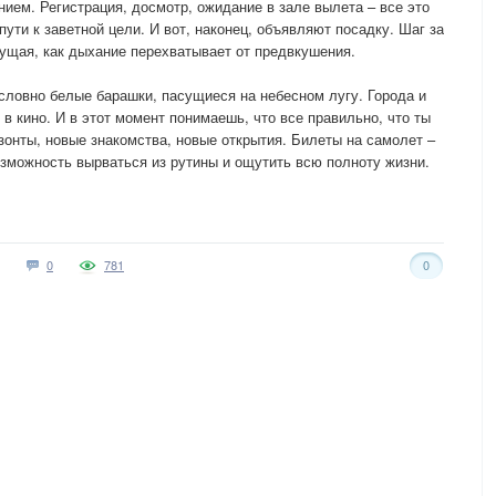
ием. Регистрация, досмотр, ожидание в зале вылета – все это
ути к заветной цели. И вот, наконец, объявляют посадку. Шаг за
ущая, как дыхание перехватывает от предвкушения.
ловно белые барашки, пасущиеся на небесном лугу. Города и
 в кино. И в этот момент понимаешь, что все правильно, что ты
зонты, новые знакомства, новые открытия. Билеты на самолет –
озможность вырваться из рутины и ощутить всю полноту жизни.
0
781
0