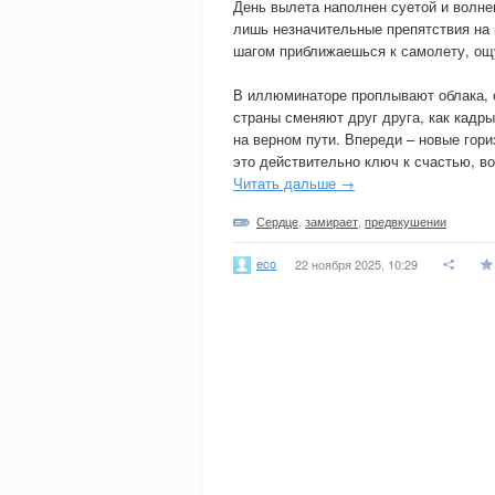
День вылета наполнен суетой и волнен
лишь незначительные препятствия на п
шагом приближаешься к самолету, ощ
В иллюминаторе проплывают облака, с
страны сменяют друг друга, как кадры
на верном пути. Впереди – новые гори
это действительно ключ к счастью, в
Читать дальше →
Сердце
,
замирает
,
предвкушении
eco
22 ноября 2025, 10:29