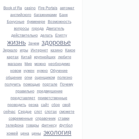
Book of Ra
casino
Fire Portals
автомат
английского
багажниками
Банк
Бонусные
букмекере
Возможность
вопросы
города
Двигатель
действительно
делать
Египту
жизнь
здоровье
Зачем
Зеркало
игры
Интернет
казино
Какое
картах
Китай
крупнейших
любите
магазин
Мир
можно
необходимо
новом
нужен
нужно
Обучение
общение
огни
оценщиком
полезно
получить
помощью
портале
Почему
правильно
предвкушение
представляет
приветственные
проводить
резка
сайт
сбор
свой
сейчас
Сердце
слот
слотах
сможете
современные
справочник
ставки
телефона
товары
фитнесу
футбол
экология
хоккей
цена
цены