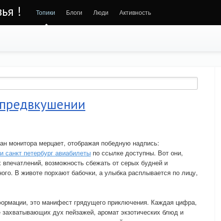
ья !
Топики
Блоги
Люди
Активность
 предвкушении
ан монитора мерцает, отображая победную надпись:
и санкт петербург авиабилеты
по ссылке доступны. Вот они,
х впечатлений, возможность сбежать от серых будней и
ого. В животе порхают бабочки, а улыбка расплывается по лицу,
формации, это манифест грядущего приключения. Каждая цифра,
е захватывающих дух пейзажей, аромат экзотических блюд и