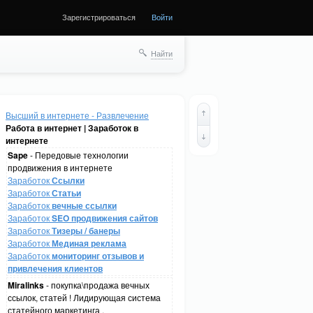
Зарегистрироваться
Войти
Найти
Высший в интернете - Развлечение
Работа в интернет | Заработок в
интернете
Sape
- Передовые технологии
продвижения в интернете
Заработок
Ссылки
Заработок
Статьи
Заработок
вечные ссылки
Заработок
SEO продвижения сайтов
Заработок
Тизеры / банеры
Заработок
Мединая реклама
Заработок
мониторинг отзывов и
привлечения клиентов
Miralinks
- покупка\продажа вечных
ссылок, статей ! Лидирующая система
статейного маркетинга .