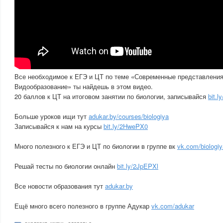
Все необходимое к ЕГЭ и ЦТ по теме «Современные представления
Видообразование» ты найдешь в этом видео.
20 баллов к ЦТ на итоговом занятии по биологии, записывайся
bit.
Больше уроков ищи тут
adukar.by/courses/biologiya
Записывайся к нам на курсы
bit.ly/2HwePX0
Много полезного к ЕГЭ и ЦТ по биологии в группе вк
vk.com/biologiy
Решай тесты по биологии онлайн
bit.ly/2JpEPXl
Все новости образования тут
adukar.by
Ещё много всего полезного в группе Адукар
vk.com/adukar