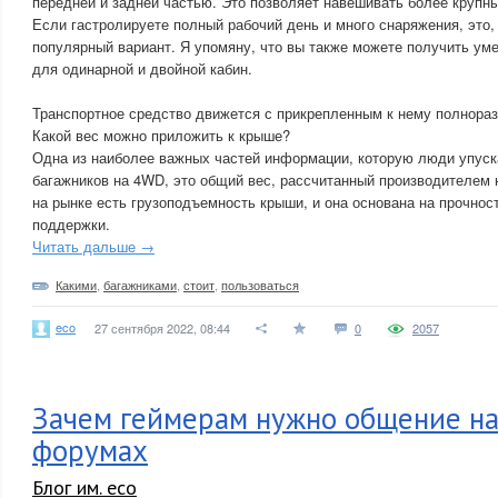
передней и задней частью. Это позволяет навешивать более крупн
Если гастролируете полный рабочий день и много снаряжения, это,
популярный вариант. Я упомяну, что вы также можете получить ум
для одинарной и двойной кабин.
Транспортное средство движется с прикрепленным к нему полнора
Какой вес можно приложить к крыше?
Одна из наиболее важных частей информации, которую люди упуска
багажников на 4WD, это общий вес, рассчитанный производителем 
на рынке есть грузоподъемность крыши, и она основана на прочнос
поддержки.
Читать дальше →
Какими
,
багажниками
,
стоит
,
пользоваться
eco
27 сентября 2022, 08:44
0
2057
Зачем геймерам нужно общение на
форумах
Блог им. eco