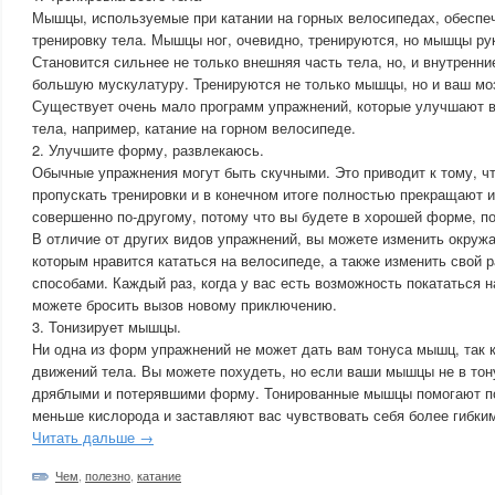
Мышцы, используемые при катании на горных велосипедах, обесп
тренировку тела. Мышцы ног, очевидно, тренируются, но мышцы ру
Становится сильнее не только внешняя часть тела, но, и внутренн
большую мускулатуру. Тренируются не только мышцы, но и ваш моз
Существует очень мало программ упражнений, которые улучшают в
тела, например, катание на горном велосипеде.
2. Улучшите форму, развлекаюсь.
Обычные упражнения могут быть скучными. Это приводит к тому, ч
пропускать тренировки и в конечном итоге полностью прекращают и
совершенно по-другому, потому что вы будете в хорошей форме, п
В отличие от других видов упражнений, вы можете изменить окру
которым нравится кататься на велосипеде, а также изменить свой 
способами. Каждый раз, когда у вас есть возможность покататься 
можете бросить вызов новому приключению.
3. Тонизирует мышцы.
Ни одна из форм упражнений не может дать вам тонуса мышц, так 
движений тела. Вы можете похудеть, но если ваши мышцы не в тону
дряблыми и потерявшими форму. Тонированные мышцы помогают по
меньше кислорода и заставляют вас чувствовать себя более гибки
Читать дальше →
Чем
,
полезно
,
катание