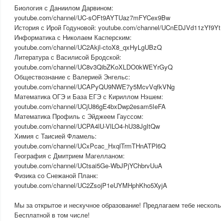
Биология с Даниилом Дарвином:
youtube.com/channel/UC-sOFt9AYTUaz7mFYCex9Bw
История с Ирой Годуновой: youtube.com/channel/UCnEDJVd11zYf9Y
Информатика с Николаем Касперским:
youtube.com/channel/UC2Akjl-ctoX8_qxHyLgUBzQ
Литература с Василисой Бродской:
youtube.com/channel/UC8v3QibZKoXLDO0kWEYrGyQ
Обществознание с Валерией Энгельс:
youtube.com/channel/UCAPyQU9NWE7y5McvVqfkVNg
Математика ОГЭ и База ЕГЭ с Кириллом Нэшем:
youtube.com/channel/UCjU86gE4bxDwp2esam5IeFA
Математика Профиль с Эйджеем Гауссом:
youtube.com/channel/UCPA4lU-VlLO4-hU38JgItQw
Химия с Таисией Фламель:
youtube.com/channel/UCxPcac_HxqlTrmTHnATPl6Q
География с Дмитрием Магелланом:
youtube.com/channel/UCtsai5Ge-WbJPjYChbrvUuA
Физика со Снежаной Планк:
youtube.com/channel/UC2ZsojP1eUYMHphKho5XyjA
Мы за открытое и нескучное образование! Предлагаем тебе несколь
Бесплатной в том числе!