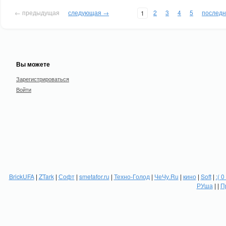
← предыдущая
следующая →
2
3
4
5
послед
1
Вы можете
Зарегистрироваться
Войти
BrickUFA
|
ZTark
|
Софт
|
smetafor.ru
|
Техно-Голод
|
ЧеЧу.Ru
|
кино
|
Soft
|
:( 0
РУша
| |
П