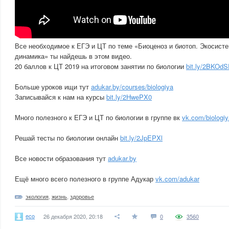
Все необходимое к ЕГЭ и ЦТ по теме «Биоценоз и биотоп. Экосисте
динамика» ты найдешь в этом видео.
20 баллов к ЦТ 2019 на итоговом занятии по биологии
bit.ly/2BKOd
Больше уроков ищи тут
adukar.by/courses/biologiya
Записывайся к нам на курсы
bit.ly/2HwePX0
Много полезного к ЕГЭ и ЦТ по биологии в группе вк
vk.com/biologiy
Решай тесты по биологии онлайн
bit.ly/2JpEPXl
Все новости образования тут
adukar.by
Ещё много всего полезного в группе Адукар
vk.com/adukar
экология
,
жизнь
,
здоровье
eco
26 декабря 2020, 20:18
0
3560