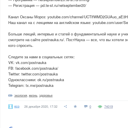
— Регистрация — pd.te-st.ru/netseptember20/
Канал Оксаны Мороз: youtube.com/channel/UCTlfWMD2GUAuo_aE3
Наш канал на с лекциями на английском языке: youtube.com/user/Se
Больше лекций, интервью и статей о фундаментальной науке и уче
смотрите на сайте postnauka.ru/. ПостНаука — все, что вы хотели зн
кого спросить.
Следите за нами в социальных сетях:
VK: vk.com/postnauka
FB: facebook.com/postnauka/
Twitter: twitter.com/postnauka
Одноклассники: ok.ru/postnauka
Telegram: tx.me/postnauka
экология
,
жизнь
,
здоровье
eco
26 декабря 2020, 17:32
0
74019