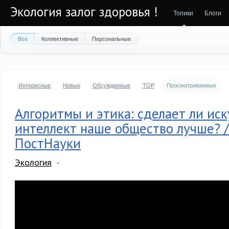
Экология залог здоровья !
Топики
Блоги
Все
Коллективные
Персональные
Интересные
Новые
Обсуждаемые
TOP
Просматриваемые
Алгоритмы и этика: сделает ли ис
интеллект наше общество лучше? /
ПостНауки
Экология