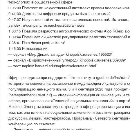
технологиях в общественной сфере
0:06:00 Поможет ли искусственный интеллект правам человека или
0:41:00 Должны ли цифровые продукты быть понятными?
0:47:07 Искусственный интеллект в заголовках новостей. Источник:
yandex.ru/company/researches/2020/ai-news
1:00:15 Правила разработки алгоритмических систем Algo.Rules: algo
1:09:44 Помешает ли жесткое регулирование развитию технологий 
1:36:41 ПостНаука postnauka.ru/
1:46:00 Рекомендации
— сериал «Мир Дикого запада» kinopoisk.ru/series/195523/
— сериал «Видоизмененнный углерод» kinopoisk.ru/series/669089/
— тест implicit.harvard.edu/implicit/selectatest.html
Эфир проводится при поддержке Гёте-института (goethe.de/ins/ru/ru/
которого направлена на расширение международного культурного с
популяризацию немецкого языка. 3 и 4 сентября 2020 года пройдет
(netseptember20.te-st.ru/) — онлайн-конференция об инновациях и 
сфере, организованная «Теплицей социальных технологий» в партнё
Москве. Эксперты расскажут о трендах в сфере цифровизации и ис
том, как они влияют на социальные изменения и развитие гражданс
дискуссии, лекции, мастер-классы. Программа «Сетевого сентября»
конференцию по ссылкам:
— Программа — netseptember20.te-st.ru/timing/