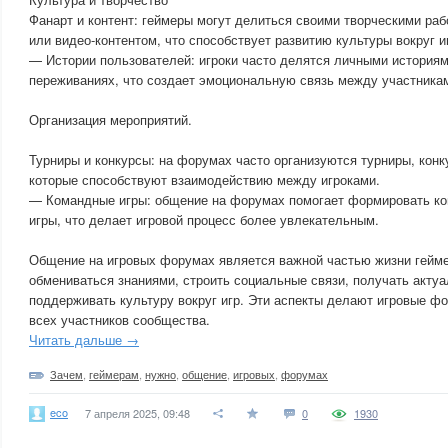
Фанарт и контент: геймеры могут делиться своими творческими р
или видео-контентом, что способствует развитию культуры вокруг и
— Истории пользователей: игроки часто делятся личными историям
переживаниях, что создает эмоциональную связь между участника
Организация мероприятий.
Турниры и конкурсы: на форумах часто организуются турниры, конк
которые способствуют взаимодействию между игроками.
— Командные игры: общение на форумах помогает формировать к
игры, что делает игровой процесс более увлекательным.
Общение на игровых форумах является важной частью жизни гейме
обмениваться знаниями, строить социальные связи, получать акт
поддерживать культуру вокруг игр. Эти аспекты делают игровые 
всех участников сообщества.
Читать дальше →
Зачем
,
геймерам
,
нужно
,
общение
,
игровых
,
форумах
eco
7 апреля 2025, 09:48
0
1930