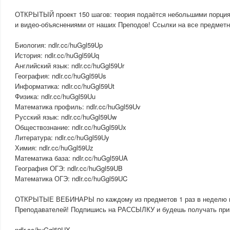
ОТКРЫТЫЙ проект 150 шагов: теория подаётся небольшими порци
и видео-объяснениями от наших Преподов! Ссылки на все предмет
Биология: ndlr.cc/huGgl59Up
История: ndlr.cc/huGgl59Uq
Английский язык: ndlr.cc/huGgl59Ur
География: ndlr.cc/huGgl59Us
Информатика: ndlr.cc/huGgl59Ut
Физика: ndlr.cc/huGgl59Uu
Математика профиль: ndlr.cc/huGgl59Uv
Русский язык: ndlr.cc/huGgl59Uw
Обществознание: ndlr.cc/huGgl59Ux
Литература: ndlr.cc/huGgl59Uy
Химия: ndlr.cc/huGgl59Uz
Математика база: ndlr.cc/huGgl59UA
География ОГЭ: ndlr.cc/huGgl59UB
Математика ОГЭ: ndlr.cc/huGgl59UC
ОТКРЫТЫЕ ВЕБИНАРЫ по каждому из предметов 1 раз в неделю н
Преподавателей! Подпишись на РАССЫЛКУ и будешь получать при
ndlr.cc/huGgl59UX