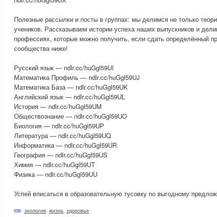
Полезные рассылки и посты в группах: мы делимся не только теори
учеников. Рассказываем истории успеха наших выпускников и дел
профессиях, которые можно получить, если сдать определённый пр
сообщества ниже!
Русский язык — ndlr.cc/huGgl59UI
Математика Профиль — ndlr.cc/huGgl59UJ
Математика База — ndlr.cc/huGgl59UK
Английский язык — ndlr.cc/huGgl59UL
История — ndlr.cc/huGgl59UM
Обществознание — ndlr.cc/huGgl59UO
Биология — ndlr.cc/huGgl59UP
Литература — ndlr.cc/huGgl59UQ
Информатика — ndlr.cc/huGgl59UR
География — ndlr.cc/huGgl59US
Химия — ndlr.cc/huGgl59UT
Физика — ndlr.cc/huGgl59UU
Успей вписаться в образовательную тусовку по выгодному предло
экология
,
жизнь
,
здоровье