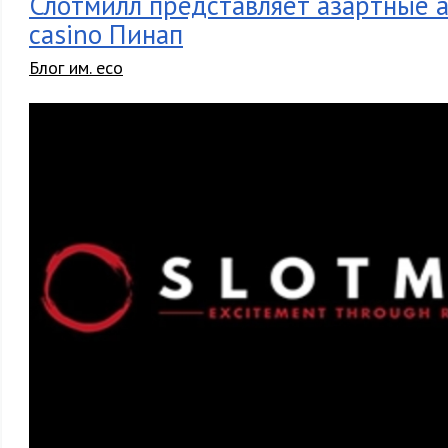
Слотмилл представляет азартные 
casino Пинап
Блог им. eco