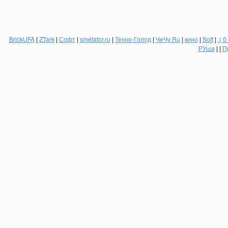
BrickUFA
|
ZTark
|
Софт
|
smetafor.ru
|
Техно-Голод
|
ЧеЧу.Ru
|
кино
|
Soft
|
:( 0
РУша
| |
П